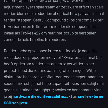
Lagen stapelen kost GPU en schijf-I/O. Werk met
adjustment layers spaarzaam en zet zware effecten zoals
motion blur, noise reduction of optical flow pas aan in final
render-stappen. Gebruik compound clips om complexiteit
te verbergen en te limiteren; render die compound clips
lokaal als ProRes 422 om realtime-scrub te herstellen
zonder de hele timeline te renderen.
Rendercache opschonen is een routine die je dagelijks
moet doen op projecten met veel 4K-materiaal. Final Cut
heeft opties om renderbestanden te verwijderen per
project; houd die routine aan na grote changes. Wil je
diskruimte besparen, configureer render-export naar een
secundaire schijf met hoge capaciteit. Kies een schijf met
goede sustained throughput; advies en benchmarks vind
je bij
hardware die écht verschil maakt
en
snelle externe
SSD schijven
.