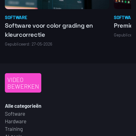
SOFTWARE
SOFTWAR
Software voor color grading en
Premier
kleurcorrectie
Gepubliceer
Gepubliceerd: 27-05-2026
VIDEO
BEWERKEN
Alle categorieën
Software
Hardware
Training