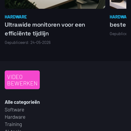
HARDWARE
HARDWAR
Ultrawide monitoren voor een
beste l
efficiënte tijdlijn
Gepubliceer
Gepubliceerd: 24-05-2026
VIDEO
BEWERKEN
Alle categorieën
Software
Hardware
Training