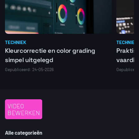
TECHNIEK
TECHNIEK
Kleurcorrectie en color grading
Praktis
simpel uitgelegd
vaardi
Gepubliceerd: 24-05-2026
Gepubliceer
VIDEO
BEWERKEN
Alle categorieën