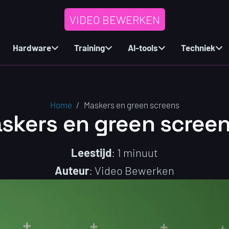
VIDEO BEWERKEN
Hardware
Training
AI-tools
Techniek
Home
/
Maskers en green screens
kers en green screens
Leestijd
: 1 minuut
Auteur
: Video Bewerken