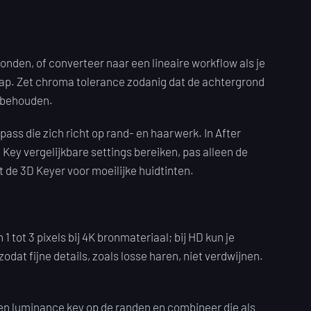
onden, of converteer naar een lineaire workflow als je
stap. Zet chroma tolerance zodanig dat de achtergrond
e behouden.
ss die zich richt op rand- en haarwerk. In After
 Key vergelijkbare settings bereiken, pas alleen de
t de 3D Keyer voor moeilijke huidtinten.
tot 3 pixels bij 4K bronmateriaal; bij HD kun je
dat fijne details, zoals losse haren, niet verdwijnen.
en luminance key op de randen en combineer die als