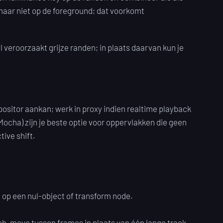
maar niet op de foreground; dat voorkomt
l veroorzaakt grijze randen; in plaats daarvan kun je
positor aankan; werk in proxy indien realtime playback
Mocha) zijn je beste optie voor oppervlakken die geen
ive shift.
e op een nul-object of transform node.
tch-move tussen frames in plaats van één lange track.