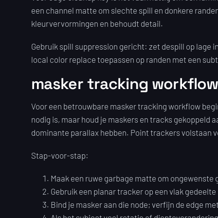
een channel matte om slechte spill en donkere randen
kleurvervormingen en behoudt detail.
Gebruik spill suppression gericht: zet despill op lage
local color replace toepassen op randen met een subtie
masker tracking workflow 
Voor een betrouwbare masker tracking workflow begin j
nodig is, maar houd je maskers en tracks gekoppeld aa
dominante parallax hebben. Point trackers volstaan voo
Stap-voor-stap:
Maak een ruwe garbage matte om ongewenste geb
Gebruik een planar tracker op een vlak gedeelte 
Bind je masker aan die node; verfijn de edge me
Als het subject veel rotatie of diepteveranderi