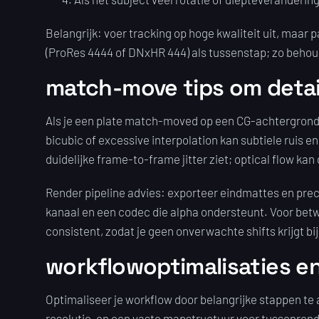
Belangrijk: voer tracking op hoge kwaliteit uit, maar
(ProRes 4444 of DNxHR 444) als tussenstap; zo behoud
match-move tips om deta
Als je een plate match-moved op een CG-achtergrond of 
bicubic of excessive interpolation kan subtiele ruis en
duidelijke frame-to-frame jitter ziet; optical flow kan
Render pipeline advies: exporteer eindmattes en preco
kanaal en een codec die alpha ondersteunt. Voor be
consistent, zodat je geen onverwachte shifts krijgt bij
workflowoptimalisaties e
Optimaliseer je workflow door belangrijke stappen te 
resolutie, en een vaste mapstructuur voor tussenrende