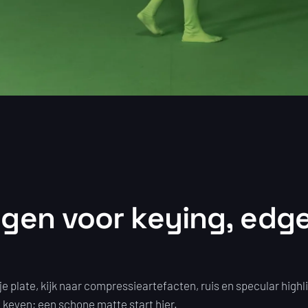
ingen voor keying, edg
e plate, kijk naar compressieartefacten, ruis en specular highl
 keyen; een schone matte start hier.