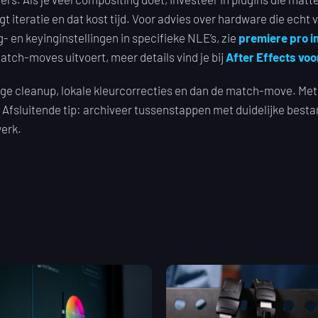
t iteratie en dat kost tijd. Voor advies over hardware die echt 
ng- en keyinginstellingen in specifieke NLE’s, zie
premiere pro in
tch-moves uitvoert, meer details vind je bij
After Effects vo
ge cleanup, lokale kleurcorrecties en dan de match-move. Met d
 Afsluitende tip: archiveer tussenstappen met duidelijke besta
werk.