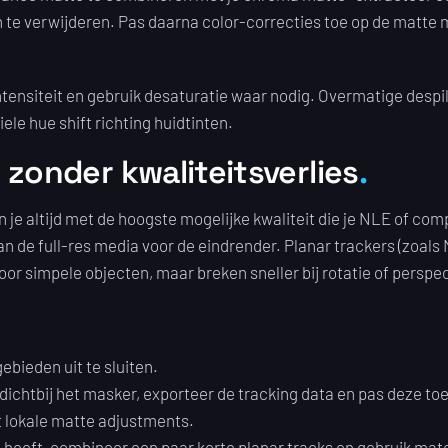
 te verwijderen. Pas daarna color-correcties toe op de matte 
 intensiteit en gebruik desaturatie waar nodig. Overmatige despil
le hue shift richting huidtinten.
zonder kwaliteitsverlies
e altijd met de hoogste mogelijke kwaliteit die je NLE of com
n de full-res media voor de eindrender. Planar trackers (zoals 
r simpele objecten, maar breken sneller bij rotatie of perspect
ieden uit te sluiten.
dichtbij het masker, exporteer de tracking data en pas deze to
t lokale matte adjustments.
ng heeft, combineer een paar korte planar tracks en gebruik ma